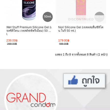
DISCONTINUED
Wet Stuff Premium Silicone Gel (เ
Nori Silicone Gel (เจลหล่อลื่นซิลิโค
จลซิลิโคน เวทสตัฟฟ์พรีเมี่ยม) 50 m
น โนริ 50 ml.)
l.
239.00฿
179.00฿
269.00฿
189.00฿
แสดง 1 ถึง 8 จากทั้งหมด 8 สินค้า (1 หน้า)