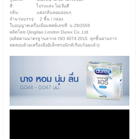
สี: โปร่งแสง
ไม่เจือสี
กลิ่น: แต่งกลิ่นหอมอ่อนๆ
จำนวนบรรจุ: 2 ชิ้น / กล่อง
ใบอนุญาตเครื่องมื
อแพทย์เลขที่: น.29/2559
ผลิตโดย Qingdao London Durex Co.,Ltd.
(ผลิตตามมาตรฐานสากล ISO 4074:2015 ทุกชิ้นผ่านการ
ทดสอบด้วยเครื่องมืออิเล็กทรอนิกส์เรียบร้อยแล้ว)