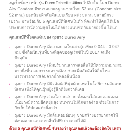
งดูเร็กซ์แซงหน้ารุ่น
ไปอีกขั้น โดย
Durex
Durex Fetherlite Ultima
Airy Condom มีขนาดมาตรฐานชายไทย 52 มม. (Condom size
52 mm.) ยอดนิยมผิวสัมผัสแบบเรียบ ผนังขนาน ปลายมีกระ
เปราะ มาพร้อมกับ 5 คุณสมบัติพิเศษในตัว ที่จะทำให้คุณได้เปิด
ประสบการณ์
ความสุข
ใหม่ได้อย่างแนบชิดกันมากยิ่งขึ้น ได้แก่
คุณสมบัติที่โดดเด่นของ
ถุงยาง Durex Airy
ถุงยาง Durex Airy มีความบางใหม่ล่าสุดเพียง 0.044 - 0.047
มม. ซึ่งถือเป็นรุ่นที่บางที่สุดของดูเร็กซ์ในปี 2017 จนถีง
ปัจจุบัน
ถุงยาง Durex Airy เพิ่มปริมาณสารหล่อลื่นให้มีความเหมาะสม
มากยิ่งขึ้น ลดการระคายเคือง ช่วยเพิ่มสัมผัสให้ลื่นไหล
บรรเทาอาการเจ็บจากน้ำหล่อลื่นน้อย
ถุงยาง Durex Airy มีผิวสัมผัสที่นุ่มด้วยเทคโนโลยีการผลิตแบบ
พิเศษ เพื่อให้คุณผู้หญิงรู้สึกดียิ่งกว่าที่เคย
ถุงยาง Durex Airy สวมใส่ง่ายสบาย ทั้งตอนใส่และตอนถอด
เนื้อยางมีความยืดหยุ่นสูง ทนทานไม่ฉีกขาดง่าย ช่วยในการ
กักเก็บให้ปลอดภัยยิ่งกว่า
ถุงยาง Durex Airy มีกลิ่นหอมอ่อนๆ ช่วยสร้างบรรยากาศให้
ผ่อนคลาย และลดกลิ่นไม่พึงประสงค์ได้ดี
ด้วย 5 คุณสมบัติพิเศษนี้ รับรองว่าคุณลองแล้วจะต้องติดใจ เพรา