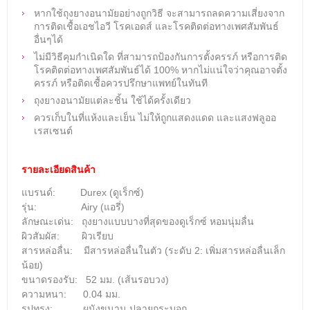
หากใช้ถุงยางอนามัยอย่างถูกวิธี จะสามารถลดความเสี่ยงจาก
การติดเชื้อเอชไอวี โรคเอดส์ และโรคติดต่อทางเพศสัมพันธ์
อื่นๆได้
ไม่มีวิธีคุมกำเนิดใด ที่สามารถป้องกันการตั้งครรภ์ หรือการติด
โรคติดต่อทางเพศสัมพันธ์ได้ 100% หากไม่แน่ใจว่าคุณอาจตั้ง
ครรภ์ หรือติดเชื้อควรปรึกษาแพทย์ในทันที
ถุงยางอนามัยแต่ละชิ้น ใช้ได้ครั้งเดียว
ควรเก็บในที่แห้งและเย็น ไม่ให้ถูกแสดงแดด และแสงฟลูออ
เรสเซนต์
รายละเอียดสินค้า
แบรนด์: Durex (ดูเร็กซ์)
รุ่น: Airy (แอรี่)
ลักษณะเด่น:
ถุงยางแบบบางที่สุดของดูเร็กซ์ หอมนุ่มลื่น
ผิวสัมผัส: ผิวเรียบ
สารหล่อลื่น:
มีสารหล่อลื่นในตัว (ระดับ 2: เพิ่มสารหล่อลื่นเล็ก
น้อย)
ขนาดรองรับ: 52 มม. (เส้นรอบวง)
ความหนา: 0.04 มม.
รูปทรง: ผนังขนาน ปลายกระบอก