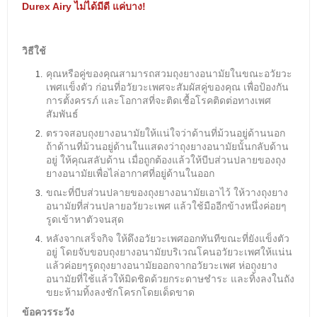
Durex Airy ไม่ได้มีดี แค่บาง!
วิธีใช้
คุณหรือคู่ของคุณสามารถสวมถุงยางอนามัยในขณะอวัยวะ
เพศแข็งตัว ก่อนที่อวัยวะเพศจะสัมผัสคู่ของคุณ เพื่อป้องกัน
การตั้งครรภ์ และโอกาสที่จะติดเชื้อโรคติดต่อทางเพศ
สัมพันธ์
ตรวจสอบถุงยางอนามัยให้แน่ใจว่าด้านที่ม้วนอยู่ด้านนอก
ถ้าด้านที่ม้วนอยู่ด้านในแสดงว่าถุงยางอนามัยนั้นกลับด้าน
อยู่ ให้คุณสลับด้าน เมื่อถูกต้องแล้วให้บีบส่วนปลายของถุง
ยางอนามัยเพื่อไล่อากาศที่อยู่ด้านในออก
ขณะที่บีบส่วนปลายของถุงยางอนามัยเอาไว้ ให้วางถุงยาง
อนามัยที่ส่วนปลายอวัยวะเพศ แล้วใช้มืออีกข้างหนึ่งค่อยๆ
รูดเข้าหาตัวจนสุด
หลังจากเสร็จกิจ ให้ดึงอวัยวะเพศออกทันทีขณะที่ยังแข็งตัว
อยู่ โดยจับขอบถุงยางอนามัยบริเวณโคนอวัยวะเพศให้แน่น
แล้วค่อยๆรูดถุงยางอนามัยออกจากอวัยวะเพศ ห่อถุงยาง
อนามัยที่ใช้แล้วให้มิดชิดด้วยกระดาษชำระ และทิ้งลงในถัง
ขยะห้ามทิ้งลงชักโครกโดยเด็ดขาด
ข้อควรระวัง