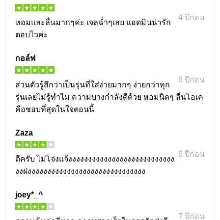
4 ปีก่อน
หอมและลื่นมากๆค่ะ เจลฉ่ำๆเลย แอดมินน่ารัก
ตอบไวค่ะ
กอล์ฟ
6 ปีก่อน
ส่วนตัวรู้สึกว่าเป็นรุ่นที่ใส่ง่ายมากๆ ง่ายกว่าทุก
รุ่นเลยไม่รู้ทำไม ความบางกำลังดีด้วย หอมนิดๆ ลื่นโอเค
คือชอบที่สุดในใจตอนนี้
Zaza
6 ปีก่อน
ดีครับ ไม่โจ่งแจ้งงงงงงงงงงงงงงงงงงงงงงงงงงง
งงฝงงงงงงงงงงงงงงงงงงงงงงงงงงงงงง
joey*_^
7 ปีก่อน