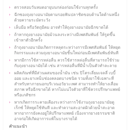
ตรวจสอบวันหมดอายุบนกล่องก่อนใช้งานทุกครั้ง
ฉีกซองถุงยางอนามัยตามรอยฟันปลาชิดขอบด้านใดด้านหนึ่ง
ด้วยความระมัดระวัง
เล็บมือ หรือวัตถุมีคม อาจทำให้ถุงยางอนามัยฉีกขาดได้
ถ้าหากถุงยางอนามัยม้วนลงระหว่างมีเพศสัมพันธ์ ให้รูดขึ้น
เข้าหาตัวอีกครั้ง
ถ้าถุงยางอนามัยเกิดการหลุดระหว่างการมีเพศสัมพันธ์ ให้หยุด
กิจกรรมและสวมถุงยางอนามัยชิ้นใหม่ก่อนมีเพศสัมพันธ์ทันที
หากมีการใช้สารหล่อลื่น ควรใช้สารหล่อลื่นที่สามารถใช้ร่วม
กับถุงยางอนามัยได้ เช่น สารหล่อลื่นที่มีน้ำเป็นตัวทำละลาย
ผลิตภัณฑ์ที่มีส่วนผสมของน้ำมัน เช่น ปิโตรเลี่ยมเจลลี่ เบบี้
ออย และยาเหน็บช่องคลอดบางชนิด รวมทั้งยาใช้เฉพาะที่
สำหรับทาภายนอกบริเวณอวัยวะเพศ สามารถทำให้ยางเสื่อม
สภาพ หรือฉีกขาดได้ หากไม่แน่ใจตัวยาที่ใช้ควรปรึกษาแพทย์
หรือเภสัชกร
หากเกิดการระคายเคืองระหว่างการใช้งานถุงยางอนามัยดู
เร็กซ์ ให้หยุดใช้ทันที และทำความสะอาดผิวด้วยน้ำสะอาด
หากอาการยังคงอยู่ให้ปรึกษาแพทย์ เนื่องจากยางธรรมชาติ
อาจก่อให้เกิดอาการแพ้ในบางรายได้
คำแนะนำ