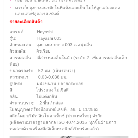
ควรเก็บถุงยางอนามัยในที่แห้งและเย็น ไม่ให้ถูกแสดงแดด
และแสงฟลูออเรสเซนต์
รายละเอียดสินค้า
แบรนด์: Hayashi
รุ่น: Hayashi 003
ลักษณะเด่น:
ถุงยางแบบบาง 003 เจลนุ่มลื่น
ผิวสัมผัส: ผิวเรียบ
สารหล่อลื่น:
มีสารหล่อลื่นในตัว (ระดับ 2: เพิ่มสารหล่อลื่นเล็ก
น้อย)
ขนาดรองรับ: 52 มม. (เส้นรอบวง)
ความหนา: 0.03-0.038 มม.
รูปทรง: ผนังขนาน ปลายกระบอก
สี: โปร่งแสง
ไม่เจือสี
กลิ่น: ไม่แต่งกลิ่น
จำนวนบรรจุ: 2 ชิ้น / กล่อง
ใบอนุญาตเครื่องมือแพทย์เลขที่: อย. ผ.11/2563
ผลิตโดย บริษัท อินโนลาเท็กซ์ (ประเทศไทย) จำกัด
(ผลิตตามมาตรฐานสากล ISO 4074:2015 ทุกชิ้นผ่านการ
ทดสอบด้วยเครื่องมืออิเล็กทรอนิกส์เรียบร้อยแล้ว)