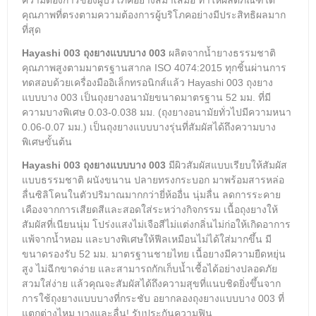
คุณภาพที่ตรงตามความต้องการผู้บริโภคอย่างมีประสิทธิผลมาก
ที่สุด
Hayashi 003 ถุงยางแบบบาง 003
ผลิตจากน้ำยางธรรมชาติ
คุณภาพสูงตามมาตรฐานสากล ISO 4074:2015 ทุกชิ้นผ่านการ
ทดสอบด้วยเครื่องมืออิเล็กทรอนิกส์แล้ว Hayashi 003 ถุงยาง
แบบบาง 003 เป็นถุงยางอนามัยขนาดมาตรฐาน 52 มม. ที่มี
ความบางพิเศษ 0.03-0.038 มม. (ถุงยางอนามัยทั่วไปมีความหนา
0.06-0.07 มม.) เป็นถุงยางแบบบางรุ่นที่สัมผัสได้ถึงความบาง
พิเศษขั้นต้น
Hayashi 003 ถุงยางแบบบาง 003
มีผิวสัมผัสแบบเรียบให้สัมผัส
แบบธรรมชาติ ผนังขนาน ปลายทรงกระบอก
มาพร้อมสารหล่อ
ลื่นซิลิโคนในตัวปริมาณมากกว่ายี่ห้ออื่น นุ่มลื่น ลดการระคาย
เคืองจากการเสียดสีและสอดใส่ระหว่างกิจกรรม เนื้อถุงยางให้
สัมผัสที่เนียนนุ่ม โปร่งแสงไม่เจือสีไม่แต่งกลิ่นไม่ก่อให้เกิดอาการ
แพ้จากน้ำหอม และบางพิเศษให้ฟีลเหมือนไม่ได้ใส่มากขึ้น มี
ขนาดรองรับ 52 มม. มาตรฐานชายไทย เนื้อยางมีความยืดหยุ่น
สูง ไม่ฉีกขาดง่าย และสามารถกักเก็บน้ำเชื้อได้อย่างปลอดภัย
สวมใส่ง่าย แล้วคุณจะสัมผัสได้ถึงความสุขที่แนบชิดยิ่งขึ้นจาก
การใช้ถุงยางแบบบางที่กระชับ อยากลองถุงยางแบบบาง 003 ที่
แตกต่างไหม บางและลื่น! รับประกันความฟิน