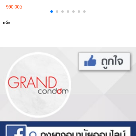
990.00฿
แท็ก: