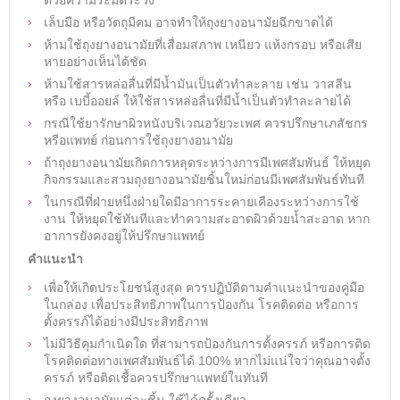
เล็บมือ หรือวัตถุมีคม อาจทำให้ถุงยางอนามัยฉีกขาดได้
ห้ามใช้ถุงยางอนามัยที่เสื่อมสภาพ เหนียว แห้งกรอบ หรือเสีย
หายอย่างเห็นได้ชัด
ห้ามใช้สารหล่อลื่นที่มีน้ำมันเป็นตัวทำละลาย เช่น วาสลีน
หรือ เบบี้ออยล์ ให้ใช้สารหล่อลื่นที่มีน้ำเป็นตัวทำละลายได้
กรณีใช้ยารักษาผิวหนังบริเวณอวัยวะเพศ ควรปรึกษาเภสัชกร
หรือแพทย์ ก่อนการใช้ถุงยางอนามัย
ถ้าถุงยางอนามัยเกิดการหลุดระหว่างการมีเพศสัมพันธ์ ให้หยุด
กิจกรรมและสวมถุงยางอนามัยชิ้นใหม่ก่อนมีเพศสัมพันธ์ทันที
ในกรณีที่ฝ่ายหนึ่งฝ่ายใดมีอาการระคายเคืองระหว่างการใช้
งาน ให้หยุดใช้ทันทีและทำความสะอาดผิวด้วยน้ำสะอาด หาก
อาการยังคงอยู่ให้ปรึกษาแพทย์
คำแนะนำ
เพื่อให้เกิดประโยชน์สูงสุด ควรปฏิบัติตามคำแนะนำของคู่มือ
ในกล่อง เพื่อประสิทธิภาพในการป้องกัน โรคติดต่อ หรือการ
ตั้งครรภ์ได้อย่างมีประสิทธิภาพ
ไม่มีวิธีคุมกำเนิดใด ที่สามารถป้องกันการตั้งครรภ์ หรือการติด
โรคติดต่อทางเพศสัมพันธ์ได้ 100% หากไม่แน่ใจว่าคุณอาจตั้ง
ครรภ์ หรือติดเชื้อควรปรึกษาแพทย์ในทันที
ถุงยางอนามัยแต่ละชิ้น ใช้ได้ครั้งเดียว