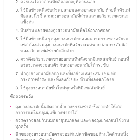
ควรแน่ใจว่าด้านที่คลี่อออกอยู่ที่ด้านนอก
ใช้มือข้างหนึ่งจับส่วนปลายของถุงยางอนามัย ด้วยนิ้วหัวแม่
มือและนิ้วชี้ สวมถุงยางอนามัยที่ส่วนแลายอวัยวะเพศขณะ
แข็งตัว
บีบส่วนปลายของถุงยางอนามัยเพื่อไล่อากาศออก
ใช้มือข้างหนึ่ง รูดถุงยางอนามัยตลอดความยาวของอวัยวะ
เพศ ต้องสวมถุงยางอนามัยที่อวัยวะเพศชายก่อนการสัมผัส
ของอวัยวะเพศชายกับอีกฝ่าย
ควรดึงอวัยวะเพศชายออกทันทีหลังจากมีเพศสัมพันธ์ ก่อนที่
อวัยวะเพศจะอ่อนตัว จับถุงยางอนามัยให้กระชับ
นำถุงยางอนามัยออก และทิ้งอย่างเหมาะสม เช่น ห่อ
กระดาษชำระ และทิ้งลงถังขยะ ห้ามทิ้งลงชักโครก
ใช้ถุงยางอนามัยชิ้นใหม่ทุกครั้งที่มีเพศสัมพันธ์
ข้อควรระวัง
ถุงยางอนามัยนี้ผลิตจากน้ำยางธรรมชาติ ซึ่งอาจทำให้เกิด
อาการแพ้ในกลุ่มผู้แพ้ยางพาราได้
ควรตรวจสอบวันหมดอายุบนกล่อง และซองถุงยางก่อนใช้งาน
ทุกครั้ง
ฉีกซองถุงยางอนามัยตามรอยฟันปลาชิดขอบด้านใดด้านหนึ่ง
ด้วยความระมัดระวัง