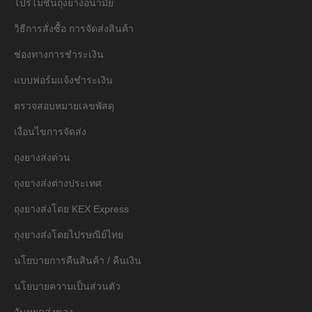
โปรโมชั่นถุงยางอนามัย
วิธีการสั่งซื้อ การจัดส่งสินค้า
ช่องทางการชำระเงิน
แบบฟอร์มแจ้งชำระเงิน
ตรวจสอบหมายเลขพัสดุ
เงื่อนไขการจัดส่ง
ถุงยางส่งด่วน
ถุงยางส่งต่างประเทศ
ถุงยางส่งโดย KEX Express
ถุงยางส่งโดยไปรษณีย์ไทย
นโยบายการคืนสินค้า / คืนเงิน
นโยบายความเป็นส่วนตัว
วันหยุดส่งของ