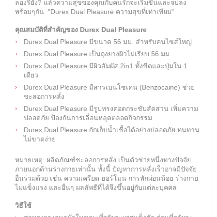
ลองรึยัง? แล้วความสุขของคุณกับคนรักจะเริ่มขึ้นและจบลง
พร้อมๆกัน "Durex Dual Pleasure ความสุขที่เท่าเทียม"
คุณสมบัติที่สำคัญของ Durex Dual Pleasure
Durex Dual Pleasure มีขนาด 56 มม. สำหรับคนไซส์ใหญ่
Durex Dual Pleasure เป็นถุงยางผิวไม่เรียบ 56 มม.
Durex Dual Pleasure มีผิวสัมผัส 2in1 ทั้งขีดและปุ่มใน 1
เดียว
Durex Dual Pleasure มีสารเบนโซเคน (Benzocaine) ช่วย
ชะลอการหลั่ง
Durex Dual Pleasure มีรูปทรงคอดกระชับสัดส่วน เพิ่มความ
ปลอดภัย ป้องกันการเลื่อนหลุดตลอดกิจกรรม
Durex Dual Pleasure กักเก็บน้ำเชื้อได้อย่างปลอดภัย ทนทาน
ไม่ขาดง่าย
หมายเหตุ: ผลิตภัณฑ์ชะลอการหลั่ง เป็นตัวช่วยหนึ่งทางปัจจัย
ภายนอกด้านร่างกายเท่านั้น ทั้งนี้ ปัญหาการหลั่งเร็วอาจมีปัจจัย
อื่นร่วมด้วย เช่น ความเครียด ฮอร์โมน การพักผ่อนน้อย ร่างกาย
ไม่แข็งแรง และอื่นๆ ผลลัพธืที่ได้จึงขึ้นอยู่กับแต่ละบุคคล
วิธีใช้