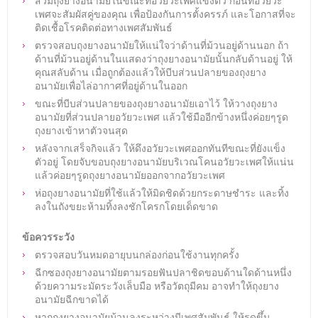
สวมถุงยางอนามัยในขณะที่อวัยวะเพศแข็งตัว ก่อนที่อวัยวะ
เพศจะสัมผัสคู่ของคุณ เพื่อป้องกันการตั้งครรภ์ และโอกาสที่จะ
ติดเชื้อโรคติดต่อทางเพศสัมพันธ์
ตรวจสอบถุงยางอนามัยให้แน่ใจว่าด้านที่ม้วนอยู่ด้านนอก ถ้า
ด้านที่ม้วนอยู่ด้านในแสดงว่าถุงยางอนามัยนั้นกลับด้านอยู่ ให้
คุณสลับด้าน เมื่อถูกต้องแล้วให้บีบส่วนปลายของถุงยาง
อนามัยเพื่อไล่อากาศที่อยู่ด้านในออก
ขณะที่บีบส่วนปลายของถุงยางอนามัยเอาไว้ ให้วางถุงยาง
อนามัยที่ส่วนปลายอวัยวะเพศ แล้วใช้มืออีกข้างหนึ่งค่อยๆรูด
ถุงยางเข้าหาตัวจนสุด
หลังจากเสร็จกิจแล้ว ให้ดึงอวัยวะเพศออกทันทีขณะที่ยังแข็ง
ตัวอยู่ โดยจับขอบถุงยางอนามัยบริเวณโคนอวัยวะเพศให้แน่น
แล้วค่อยๆรูดถุงยางอนามัยออกจากอวัยวะเพศ
ห่อถุงยางอนามัยที่ใช้แล้วให้มิดชิดด้วยกระดาษชำระ และทิ้ง
ลงในถังขยะห้ามทิ้งลงชักโครกโดยเด็ดขาด
ข้อควรระวัง
ตรวจสอบวันหมดอายุบนกล่องก่อนใช้งานทุกครั้ง
ฉีกซองถุงยางอนามัยตามรอยฟันปลาชิดขอบด้านใดด้านหนึ่ง
ด้วยความระมัดระวังเล็บมือ หรือวัตถุมีคม อาจทำให้ถุงยาง
อนามัยฉีกขาดได้
หากถุงยางอนามัยม้วนลงระหว่างมีเพศสัมพันธ์ ให้รูดขึ้น