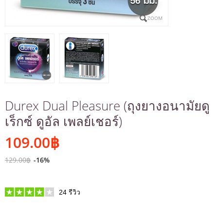
ZOOM
Durex Dual Pleasure (ถุงยางอนามัยดู
เร็กซ์ ดูอัล เพลย์เชอร์)
109.00
฿
129.00฿
-16%
24
รีวิว