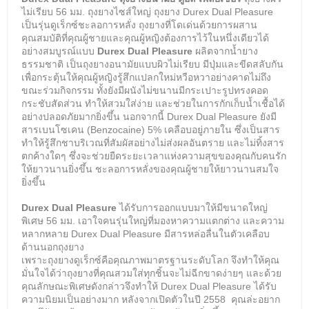
ไม่เรียบ 56 มม. ถุงยางไซส์ใหญ่ ถุงยาง Durex Dual Pleasure
เป็นรุ่นดูเร็กซ์ชะลอการหลั่ง ถุงยางที่โดเด่นด้วยการผสาน
คุณสมบัติที่คุณผู้ชายและคุณผู้หญิงต้องการไว้ในหนึ่งเดียวได้
อย่างสมบูรณ์แบบ
Durex Dual Pleasure
ผลิตจากน้ำยาง
ธรรมชาติ เป็นถุงยางอนามัยแบบผิวไม่เรียบ มีปุ่มและขีดสลับกัน
เพื่อกระตุ้นให้คุณผู้หญิงรู้สึกแปลกใหม่หวือหวาอย่างคาดไม่ถึง
ขณะร่วมกิจกรรม ทั้งยังมีผนังไม่ขนานมีกระเปาะรูปทรงคอด
กระชับสัดส่วน ทำให้สวมใส่ง่าย
และช่วยในการกักเก็บน้ำเชื้อได้
อย่างปลอดภัยมากยิ่งขึ้น นอกจากนี้ Durex Dual Pleasure ยังมี
สารเบนโซเคน (Benzocaine) 5% เคลือบอยู่ภายใน ซึ่งเป็นสาร
ทำให้รู้สึกชาบริเวณที่สัมผัสอย่างไม่ส่งผลอันตราย และไม่ทิ้งสาร
ตกค้างใดๆ ซึ่งจะช่วยยืดระยะเวลาแห่งความสุขของคุณกับคนรัก
ให้ยาวนานยิ่งขึ้น ชะลอการหลั่งของคุณผู้ชาย
ให้ยาวนานสมใจ
ยิ่งขึ้น
Durex Dual Pleasure
ได้รับการออกแบบมาให้มีขนาดใหญ่
พิเศษ 56 มม. เอาใจคนรุ่นใหญ่ที่มองหาความแตกต่าง และความ
หลากหลาย Durex Dual Pleasure มีสารหล่อลื่นในตัวเคลือบ
ด้านนอกถุงยาง
เพราะถุงยางดูเร็กซ์คือคุณภาพมาตรฐานระดับโลก จึงทำให้คุณ
มั่นใจได้ว่าถุงยางที่คุณสวมใส่ทุกชิ้นจะไม่ฉีกขาดง่ายๆ และด้วย
คุณลักษณะพิเศษดังกล่าวจึงทำให้ Durex Dual Pleasure ได้รับ
ความนิยมเป็นอย่างมาก หลังจากเปิดตัวในปี 2558 คุณล่ะอยาก