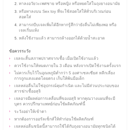
ทาลงอวัยวะเพศชาย หรือหญิง หรือหยดใส่ในถุงยางอนามัย
หรือทาลงบน Sex toy ที่จะใช้สอดใส่ให้ทั่วบริเวณก่อน
สอดใส่
สามารถบีบเจลเพิ่มได้อีกหากรู้สึกว่ายังลื่นไม่เพียงพอ หรือ
เจลเริ่มแห้ง
หลังใช้งานแล้ว สามารถล้างออกได้ด้วยน้ำสะอาด
ข้อควรระวัง
​เจลจะสิ้นสภาพปราศจากเชื้อ เมื่อเปิดใช้งานแล้ว
ควรใช้งานให้หมดภายใน 3 เดือน หลังจากเปิดใช้งานครั้งแรก
ไม่ควรเก็บไว้ในอุณหภูมิต่ำกว่า 5 องศาเซลเซียส หลีกเลี่ยง
การถูกแสงแดดโดยตรง เก็บให้พ้นมือเด็ก
เจลหล่อลื่นไม่ใช่อุปกรณ์คุมกำเนิด และไม่มีส่วนประกอบของ
สารฆ่าเชื้ออสุจิ
เจลอาจมีผลต่อการเคลื่อนที่ของอสุจิ หากคุณวางแผนที่จะมี
บุตร ควรปรึกษาแพทย์ก่อนใช้ผลิตภัณฑ์นี้
ระวังอย่าให้เข้าตา
หากต้องการออรัลเซ็กส์ให้ทำก่อนใช้ผลิตภัณฑ์
เจลหล่อลื่นชนิดนี้สามารถใช้ได้กับถุงยางอนามัยทุกชนิดได้