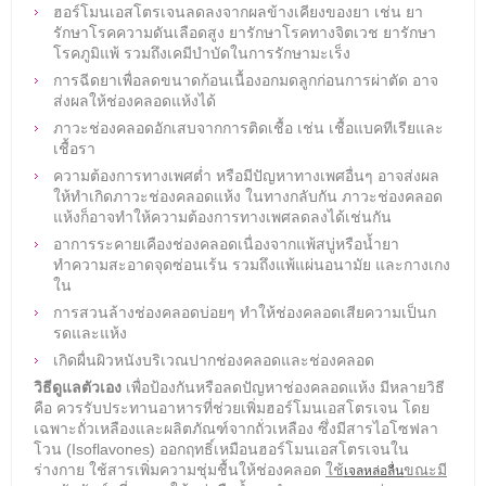
ฮอร์โมนเอสโตรเจนลดลงจากผลข้างเคียงของยา เช่น ยา
รักษาโรคความดันเลือดสูง ยารักษาโรคทางจิตเวช ยารักษา
โรคภูมิแพ้ รวมถึงเคมีบำบัดในการรักษามะเร็ง
การฉีดยาเพื่อลดขนาดก้อนเนื้องอกมดลูกก่อนการผ่าตัด อาจ
ส่งผลให้ช่องคลอดแห้งได้
ภาวะช่องคลอดอักเสบจากการติดเชื้อ เช่น เชื้อแบคทีเรียและ
เชื้อรา
ความต้องการทางเพศต่ำ หรือมีปัญหาทางเพศอื่นๆ อาจส่งผล
ให้ทำเกิดภาวะช่องคลอดแห้ง ในทางกลับกัน ภาวะช่องคลอด
แห้งก็อาจทำให้ความต้องการทางเพศลดลงได้เช่นกัน
อาการระคายเคืองช่องคลอดเนื่องจากแพ้สบู่หรือน้ำยา
ทำความสะอาดจุดซ่อนเร้น รวมถึงแพ้แผ่นอนามัย และกางเกง
ใน
การสวนล้างช่องคลอดบ่อยๆ ทำให้ช่องคลอดเสียความเป็นก
รดและแห้ง
เกิดผื่นผิวหนังบริเวณปากช่องคลอดและช่องคลอด
วิธีดูแลตัวเอง
เพื่อป้องกันหรือลดปัญหาช่องคลอดแห้ง มีหลายวิธี
คือ ควรรับประทานอาหารที่ช่วยเพิ่มฮอร์โมนเอสโตรเจน โดย
เฉพาะถั่วเหลืองและผลิตภัณฑ์จากถั่วเหลือง ซึ่งมีสารไอโซฟลา
โวน (Isoflavones) ออกฤทธิ์เหมือนฮอร์โมนเอสโตรเจนใน
ร่างกาย ใช้สารเพิ่มความชุ่มชื้นให้ช่องคลอด
ใช้
ขณะมี
เจลหล่อลื่น