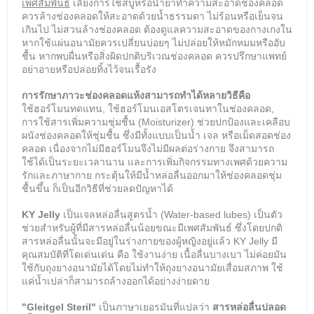
เพศสัมพันธ์
เลี่ยงการใช้สบู่หรือน้ำยาทำความสะอาดช่องคลอด
ควรล้างช่องคลอดให้สะอาดด้วยน้ำธรรมดา ไม่ร้อนหรือเย็นจน
เกินไป ไม่สวนล้างช่องคลอด ต้องดูแลความสะอาดของกางเกงใน
หากใช้แผ่นอนามัยควรเปลี่ยนบ่อยๆ ไม่ปล่อยให้หมักหมมหรืออับ
ชื้น หากพบผื่นหรือสิ่งผิดปกติบริเวณช่องคลอด ควรปรึกษาแพทย์
อย่าอายหรือปล่อยทิ้งไว้จนเรื้อรัง
การรักษาภาวะช่องคลอดแห้งสามารถ
ทำได้หลายวิธีคือ
ใช้ฮอร์โมนทดแทน,
ใช้ฮอร์โมนเอสโตรเจนทาในช่องคลอด,
การ
ใช้สารเพิ่มความชุ่มชื้น (Moisturizer) ช่วยปกป้องและเคลือบ
ผนังช่องคลอดให้ชุ่มชื้น ซึ่งมีทั้งแบบเป็นน้ำ เจล หรือเม็ดสอดช่อง
คลอด เนื่องจากไม่มีฮอร์โมนจึงไม่มีผลต่อร่างกาย จึงสามารถ
ใช้ได้เป็นระยะเวลานาน และ
การเพิ่มกิจกรรมทางเพศด้วยความ
รักและภาษากาย กระตุ้นให้มีน้ำหล่อลื่นออกมาให้ช่องคลอดชุ่ม
ชื้นขึ้น ก็เป็นอีกวิธีที่ช่วยลดปัญหาได้
KY Jelly
เป็น
เจลหล่อลื่นสูตรน้ำ (Water-based lubes) เป็น
ตัว
ช่วยสำหรับผู้ที่มีสารหล่อลื่นน้อยขณะมีเพศสัมพันธ์ ซึ่งโดยปกติ
สารหล่อลื่นนั้นจะมีอยู่ในร่างกายของผู้หญิงอยู่แล้ว
KY Jelly
มี
คุณสมบัติที่โดเด่นเด่น คือ ใช้งานง่าย เนื้อลื่นบางเบา ไม่ค่อยมัน
ใช้กับถุงยางอนามัยได้โดยไม่ทำให้ถุงยางอนามัยเสื่อมสภาพ ใช้
แค่น้ำเปล่าก็สามารถล้างออกได้อย่างง่ายดาย
"Gleitgel Steril"
เป็นภาษาเยอรมันที่แปลว่า
สารหล่อลื่นปลอด