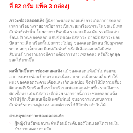
ลี่ 82 กรัม แพ็ค 3 กล่อง)
ภาวะช่องคลอดแห้ง
ผู้มีภาวะช่องคลอดแห้งอาจเกิดอาการตลอด
เวลา หรือบางรายอาจมีอาการเป็นระยะหรือเฉพาะในขณะมีเพศ
สัมพันธ์เท่านั้น โดยอาการที่พบคือ ระคายเคือง คัน รวมถึงแสบ
ร้อนบริเวณช่องคลอด แสบขัดขณะปัสสาวะ อาจมีปัสสาวะบ่อย
ปัสสาวะเล็ด หรือกลั้นปัสสาวะไม่อยู่ ช่องคลอดอักเสบ มีปัญหาตก
ขาวบ่อยๆ เจ็บขณะมีเพศสัมพันธ์ หรือมีเลือดออกหลังมีเพศ
สัมพันธ์ บางรายอาจมีความต้องการทางเพศลดลง หรือถึงจุดสุด
ยอดได้ยากขึ้น
ผลที่เกิดขึ้นหากช่องคลอดแห้ง
แม้ช่องคลอดแห้งมักไม่ค่อยพบ
อาการแทรกซ้อนร้ายแรง แต่เนื่องจากขาดเมือกหล่อลื่น ทำให้
ผนังช่องคลอดระคายเคืองและเกิดแผลบ่อย จึงทำให้มีความเสี่ยง
ติดแบคทีเรียหรือเชื้อราในบริเวณช่องคลอดง่ายขึ้น รวมถึงการ
ติดเชื้อทางเดินปัสสาวะอีกด้วย
นอกจากนี้ภาวะช่องคลอดแห้ง
ทำให้รู้สึกเจ็บแสบเมื่อมีเพศสัมพันธ์ จนอาจกระทบกับความ
สัมพันธ์ระหว่างคู่ครอง และต่อการใช้ชีวิตประจำวันได้
สาเหตุของภาวะช่องคลอดแห้ง
ผู้หญิงในวัยหมดประจำเดือนมีระดับฮอร์โมนเอสโตรเจนใน
ร่างกายลดลงตามวัย