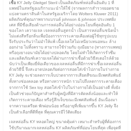
เชื้อ
KY Jelly
Gleitgel Steril
เป็นผลิตภัณฑ์
หล่อลื่นอันดับ 1 ที่
แพทย์ในสหรัฐอเมริกาแนะนำให้ใช้ (จากผลการสำรวจยอดขาย
แบ่งตามตราสินค้าในสหรัฐอเมริกาโดย Wolters Kluwer 2011)
ผลิตภัณฑ์คุณภาพจากแบรนด์ johnson & johnson ประเทศฝั่ง
เศส ที่มีชื่อเสียงด้านการหล่อลื่นได้อย่างอ่อนโยนที่สุดอันดับ 1
ของโลก เควายเจล เจลหล่อลื่นสูตรน้ำ เป็นสารหล่อลื่นชนิดน้ำ
ไม่แต่งสีหรือกลิ่นเพื่อป้องการการระคายเคืองต่อผู้ใช้ทุกรูปแบบ
จึงรับประกันว่าไม่มำให้แพ้ เนื้อเจลใสไม่เหนียวเหนอหนะ ล้าง
ออกง่าย ไม่ทิ้งคราบ สามารถใช้ร่วมกับ ถุงมือยาง (ทางการแพทย)
หรือถุงยางอนามัยได้อย่างปลอดภัย โดยไม่ทำให้เกิดการรั่วซึม
และผลิตภัณฑ์เควายเจลได้ผ่านการฆ่าเชื้อด้วยวิธีสเตอไรล์ด้วย
นับว่าเป็นเพียงยี่ห้อเดียวของเจลหล่อลื่นที่มีการฆ่าเชื้อเจลหล่อลื่น
ด้วยวิธีนี้ จึงสะอาดปลอดภัยต่อการสอดใส่เข้าไปภายในร่างกาย
KY Jelly
จะช่วยลดการเจ็บปวดจากการเสียดสีขณะมีเพศสัมพันธ์
ทั้งทางช่องคลอด หรือทางทวารหนัก รวมไปถึงลดการระคายเคือง
จากการใช้ Sex toy สอดใส่เข้าไปในร่างกายได้เป็นอย่างดี ทั้งยัง
เป็นตัวช่วยแก้ปัญหาสำหรับผู้หญิงที่มีสารคัดหลั่งน้อยและทำให้
เกิดการระคายเคือง หรือรู้สึกเจ็บขณะมีเพศสัมพันธ์ อันเนื่องมา
จากความเครียด พักผ่อนน้อย หรืออายุที่เพิ่มมากขึ้น
KY Jelly
จึง
เป็นตัวเลือกที่ดีที่สุด ที่คุณควรมีไว้ติดเตียง
เจลหล่อลื่น KY หลอดใหญ่ ขนาดคุ้มค่า เหมาะสำหรับผู้ที่ต้องการ
ใช้ปริมาณมาก
เจลหล่อลื่น KY ผลิตภัณฑ์ที่อ่อนโยนที่สุด เพื่อจุดที่