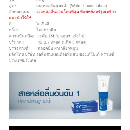
สูตร: เจลหล่อลื่น
สูตรน้ำ (
Water-based lubes
)
ลักษณะเด่น:
เจลหล่อลื่นอ่อนโยนที่สุด ที่แพทย์สหรัฐอเมริกา
แนะนำให้ใช้
สี:
ไม่เจือสี
กลิ่น: ไม่แต่งกลิ่น
ความข้นหนืด:
ระดับ 1/4 (บางเบา แห้งไว)
ปริมาณ: 42 g. / หลอด (แพ็ค 3 กล่อง)
บรรจุภัณฑ์: หลอดบีบ ฝาเกลียวหมุน
ผลิตโดย บริษัท จอห์นสันแอนด์จอห์นสัน ซองเต้โบเต้ ฟรานซ์
ประเทศฝรั่งเศส