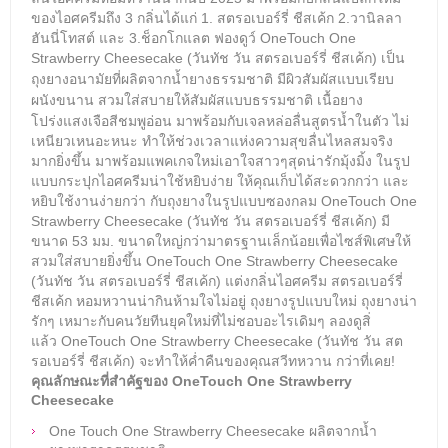
ของไอศครีมถึง 3 กลิ่นได้แก่ 1. สตรอเบอร์รี่ ชีสเค้ก 2.วานิลลา
ฮันนี่โทสต์ และ 3.ช็อกโกแลต ฟองดูว์
OneTouch One
Strawberry Cheesecake (วันทัช วัน สตรอเบอร์รี่ ชีสเค้ก)
เป็น
ถุงยางอนามัยที่ผลิต
จากน้ำยางธรรมชาติ มีผิวสัมผัสแบบเรียบ
ผนังขนาน สวมใส่สบายให้สัมผัสแบบธรรมชาติ เนื้อยาง
โปร่งแสงเจือสีชมพูอ่อน
มาพร้อมกับเจลหล่อลื่นสูตรน้ำในตัว ไม่
เหนียวเหนอะหนะ ทำให้ช่วงเวลาแห่งความสุขลื่นไหลสมจริง
มากยิ่งขึ้น มาพร้อมแพคเกจใหม่เอาใจสาวๆสุดน่ารักมุ้งมิ้ง ในรูป
แบบกระปุกไอศครีมน่าใช้หยิบง่าย ให้คุณเก็บได้สะดวกกว่า และ
หยิบใช้งานง่ายกว่า กับถุงยางในรูปแบบซองกลม
OneTouch One
Strawberry Cheesecake (วันทัช วัน สตรอเบอร์รี่ ชีสเค้ก)
มี
ขนาด 53 มม. ขนาดใหญ่กว่ามาตรฐานเล็กน้อยเพื่อไซส์พิเศษให้
สวมใส่สบายยิ่งขึ้น
OneTouch One Strawberry Cheesecake
(วันทัช วัน สตรอเบอร์รี่ ชีสเค้ก) แต่งกลิ่นไอศครีม สตรอเบอร์รี่
ชีสเค้ก หอมหวานน่ากินห้ามใจไม่อยู่
ถุงยางรูปแบบใหม่ ถุงยางน่า
รักๆ เหมาะกับคนวัยทีนยุคใหม่ที่ไม่ชอบอะไรเดิมๆ ลองดูสิ่
แล้ว
OneTouch One Strawberry Cheesecake (วันทัช วัน สต
รอเบอร์รี่ ชีสเค้ก)
จะทำให้ค่ำคืนของคุณสวีทหวาน กว่าที่เคย!
คุณลักษณะที่สำคัฐของ
OneTouch One Strawberry
Cheesecake
One Touch One Strawberry Cheesecake ผลิตจากน้ำ