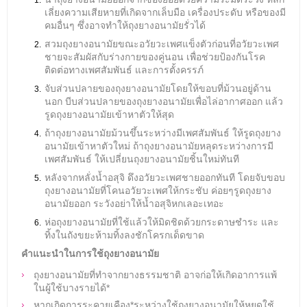
เลี่ยงความเสียหายที่เกิดจากเล็บมือ เครื่องประดับ หรือของมี
คมอื่นๆ ซึ่งอาจทำให้ถุงยางอนามัยรั่วได้
สวมถุงยางอนามัยขณะอวัยวะเพศแข็งตัวก่อนที่อวัยวะเพศ
ชายจะสัมผัสกับร่างกายของคู่นอน เพื่อช่วยป้องกันโรค
ติดต่อทางเพศสัมพันธ์ และการตั้งครรภ์
จับส่วนปลายของถุงยางอนามัยโดยให้ขอบที่ม้วนอยู่ด้าน
นอก บีบส่วนปลายของถุงยางอนามัยเพื่อไล่อากาศออก แล้ว
รูดถุงยางอนามัยเข้าหาตัวให้สุด
ถ้าถุงยางอนามัยม้วนขึ้นระหว่างมีเพศสัมพันธ์ ให้รูดถุงยาง
อนามัยเข้าหาตัวใหม่ ถ้าถุงยางอนามัยหลุดระหว่างการมี
เพศสัมพันธ์ ให้เปลี่ยนถุงยางอนามัยชิ้นใหม่ทันที
หลังจากหลั่งน้ำอสุจิ ดึงอวัยวะเพศชายออกทันที โดยจับขอบ
ถุงยางอนามัยที่โคนอวัยวะเพศให้กระชับ ค่อยๆรูดถุงยาง
อนามัยออก ระวังอย่าให้น้ำอสุจิหกเลอะเทอะ
ห่อถุงยางอนามัยที่ใช้แล้วให้มิดชิดด้วยกระดาษชำระ และ
ทิ้งในถังขยะห้ามทิ้งลงชักโครกเด็ดขาด
คำแนะนำในการใช้ถุงยางอนามัย
ถุงยางอนามัยที่ทำจากยางธรรมชาติ อาจก่อให้เกิดอาการแพ้
ในผู้ใช้บางรายได้*
หากเกิดการระคายเคือง*ระหว่างใช้ถุงยางอนามัยให้หยุดใช้