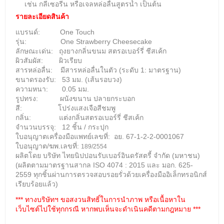
เช่น กลีเซอรีน หรือเจลหล่อลื่นสูตรน้ำ เป็นต้น
รายละเอียดสินค้า
แบรนด์: One Touch
รุ่น: One Strawberry Cheesecake
ลักษณะเด่น: ถุงยางกลิ่นขนม สตรอเบอร์รี่ ชีสเค้ก
ผิวสัมผัส: ผิวเรียบ
สารหล่อลื่น:
มีสารหล่อลื่นในตัว (ระดับ 1: มาตรฐาน)
ขนาดรองรับ: 53 มม. (เส้นรอบวง)
ความหนา: 0.05 มม.
รูปทรง: ผนังขนาน ปลายกระบอก
สี: โปร่งแสง
เจือสีชมพู
กลิ่น: แต่งกลิ่นสตรอเบอร์รี่ ชีสเค้ก
จำนวนบรรจุ: 12 ชิ้น / กระปุก
ใบอนุญาตเครื่องมือแพทย์เลขที่: อย. 67-1-2-2-0001067
ใบอนุญาต/ฆพ.เลขที่:
189/2554
ผลิตโดย บริษัท ไทยนิปปอนรับเบอร์อินดรัสตรี้ จำกัด (มหาชน)
(ผลิตตามมาตรฐานสากล ISO 4074 : 2015 และ มอก. 625-
2559 ทุกชิ้นผ่านการตรวจสอบรอยรั่วด้วยเครื่องมืออิเล็กทรอนิกส์
เรียบร้อยแล้ว)
*** ทางบริษัทฯ ขอสงวนสิทธิ์ในการนำภาพ หรือเนื้อหาใน
เว็บไซต์ไปใช้ทุกกรณี หากพบเห็นจะดำเนินคดีตามกฎหมาย ***