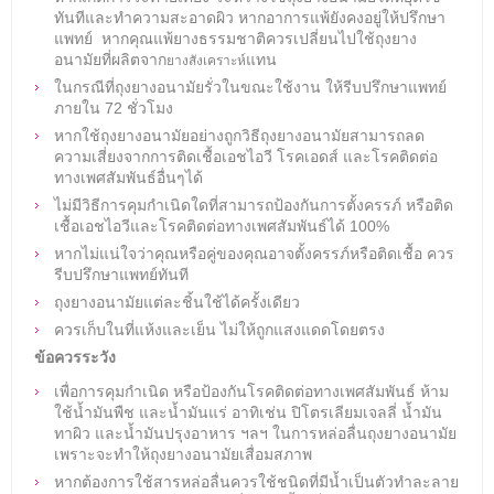
ทันทีและทำความสะอาดผิว หากอาการแพ้ยังคงอยู่ให้ปรึกษา
แพทย์ หากคุณแพ้ยางธรรมชาติควรเปลี่ยนไปใช้ถุงยาง
อนามัยที่ผลิตจาก
แทน
ยางสังเคราะห์
ในกรณีที่ถุงยางอนามัยรั่วในขณะใช้งาน ให้รีบปรึกษาแพทย์
ภายใน 72 ชั่วโมง
หากใช้ถุงยางอนามัยอย่างถูกวิธีถุงยางอนามัยสามารถลด
ความเสี่ยงจากการติดเชื้อเอชไอวี โรคเอดส์ และโรคติดต่อ
ทางเพศสัมพันธ์อื่นๆได้
ไม่มีวิธีการคุมกำเนิดใดที่สามารถป้องกันการตั้งครรภ์ หรือติด
เชื้อเอชไอวีและโรคติดต่อทางเพศสัมพันธ์ได้ 100%
หากไม่แน่ใจว่าคุณหรือคู่ของคุณอาจตั้งครรภ์หรือติดเชื้อ ควร
รีบปรึกษาแพทย์ทันที
ถุงยางอนามัยแต่ละชิ้นใช้ได้ครั้งเดียว
ควรเก็บในที่แห้งและเย็น ไม่ให้ถูกแสงแดดโดยตรง
ข้อควรระวัง
เพื่อการคุมกำเนิด หรือป้องกันโรคติดต่อทางเพศสัมพันธ์ ห้าม
ใช้น้ำมันพืช และน้ำมันแร่ อาทิเช่น ปิโตรเลียมเจลลี่ น้ำมัน
ทาผิว และน้ำมันปรุงอาหาร ฯลฯ ในการหล่อลื่นถุงยางอนามัย
เพราะจะทำให้ถุงยางอนามัยเสื่อมสภาพ
หากต้องการใช้สารหล่อลื่นควรใช้ชนิดที่มีน้ำเป็นตัวทำละลาย