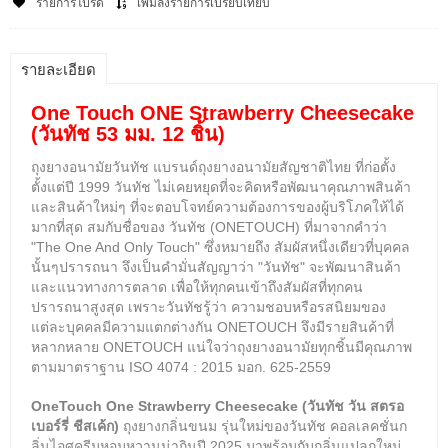
รายการโปรด
เพิ่มลงรายการเปรียบเทียบ
รายละเอียด
One Touch ONE Strawberry Cheesecake
(วันทัช 53 มม. 12 ชิ้น)
ถุงยางอนามัยวันทัช แบรนด์ถุงยางอนามัยสัญชาติไทย ที่ก่อตั้ง
ตั้งแต่ปี 1999 วันทัช ไม่เคยหยุดที่จะคิดหรือพัฒนาคุณภาพสินค้า
และสินค้าใหม่ๆ ที่จะตอบโจทย์ความต้องการของผู้บริโภคให้ได้
มากที่สุด สมกับชื่อของ วันทัช (ONETOUCH) ที่มาจากคำว่า
"The One And Only Touch" ซึ่งหมายถึง สัมผัสหนึ่งเดียวที่บุคคล
นั้นๆปรารถนา จึงเป็นคำมั่นสัญญาว่า "วันทัช" จะพัฒนาสินค้า
และแนวทางการตลาด เพื่อให้ทุกคนเข้าถึงสัมผัสที่ทุกคน
ปรารถนาสูงสุด เพราะวันทัชรู้ว่า ความชอบหรือรสนิยมของ
แต่ละบุคคลมีความแตกต่างกัน ONETOUCH จึงมีรายสินค้าที่
หลากหลาย ONETOUCH แน่ใจว่าถุงยางอนามัยทุกชิ้นมีคุณภาพ
ตามมาตราฐาน ISO 4074 : 2015 มอก. 625-2559
OneTouch One Strawberry Cheesecake (วันทัช วัน สตรอ
เบอร์รี่ ชีสเค้ก)
ถุงยางกลิ่นขนม รุ่นใหม่ของวันทัช คอลเลคชั่นก
ลิ่นไอศครีมหอมหวานน่ากินปี 2025 มาพร้อมกับกลิ่นแปลกใหม่