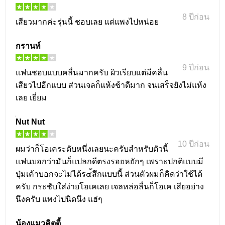
8 ปีก่อน
เสียวมากค่ะรุ่นนี้ ชอบเลย แต่แพงไปหน่อย
กรานท์
9 ปีก่อน
แฟนชอบแบบคลื่นมากครับ ผิวเรียบแต่มีคลื่น
เสียวไปอีกแบบ ส่วนเจลก็แห้งช้าดีมาก จนเสร็จยังไม่แห้ง
เลย เยี่ยม
์ีNut Nut
10 ปีก่อน
ผมว่าก็โอเคระดับหนึ่งเลยนะครับสำหรับตัวนี้
แฟนบอกว่ามันก็แปลกดีตรงรอยหยักๆ เพราะปกติแบบมี
ปุ่มเค้าบอกจะไม่ได้ร๔้สึกแบบนี้ ส่วนตัวผมก็คิดว่าใช้ได้
ครับ กระชับใส่ง่ายโอเคเลย เจลหล่อลื่นก็โอเค เสียอย่าง
นึงครับ แพงไปนิดนึง แฮ่ๆ
น้องแมวคิตตี้