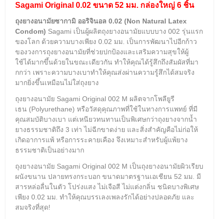
Sagami Original 0.02 ขนาด 52 มม.
กล่องใหญ่ 6 ชิ้น
ถุงยางอนามัยซากามิ ออริจินอล 0.02 (Non Natural Latex
Condom)
Sagami เป็นผู้ผลิตถุงยางอนามัยแบบบาง 002 รุ่นแรก
ของโลก ด้วยความบางเพียง 0.02 มม. เป็นการพัฒนาไปอีกก้าว
ของวงการถุงยางอนามัยที่ช่วยปกป้องและเสริมความสุขให้ผู้
ใช้ได้มากขึ้นด้วยในขณะเดียวกัน
ทำให้คุณได้รู้สึกถึงสัมผัสที่มา
กกว่า เพราะความบางเบาทำให้คุณส่งผ่านความรู้สึกได้สมจริง
มากยิ่งขึ้นเหมือนไม่ใส่ถุงยาง
ถุงยางอนามัย Sagami Original 002 M
ผลิตจาก
โพลียูรี
เธน
(P
olyurethane
) หรือวัสดุคุณภาพที่ใช้ในทางการแพทย์ ที่มี
คุณสมบัติบางเบา แต่เหนียวทนทานเป็นพิเศษกว่าถุงยางจากน้ำ
ยางธรรมชาติถึง 3 เท่า ไม่ฉีกขาดง่าย และสิ่งสำคัญคือไม่ก่อให้
เกิดอาการแพ้ หรือการระคายเคือง จึงเหมาะสำหรับผู้แพ้ยาง
ธรรมชาติเป็นอย่างมาก
ถุงยางอนามัย Sagami Original 002 M เป็นถุงยางอนามัยผิวเรียบ
ผนังขนาน ปลายทรงกระบอก ขนาดมาตรฐานเอเชียน 52 มม. มี
สารหล่อลื่นในตัว โปร่งแสง ไม่เจือสี ไม่แต่งกลิ่น ชนิดบางพิเศษ
เพียง 0.02 มม.
ทำให้คุณบรรเลงเพลงรักได้อย่างปลอดภัย และ
สมจริงที่สุด!