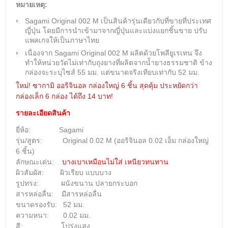
หมายเหตุ:
Sagami Original 002 M เป็นสินค้ารุ่นเดียวกับที่ขายที่ประเทศ
ญี่ปุ่น โดยมีการนำเข้ามาจากญี่ปุ่นและแบ่งแยกชิ้นขาย
ปรับ
แพคเกจให้เป็นภาษาไทย
เนื่องจาก Sagami Original 002 M ผลิตด้วย
โพลียูเรเทน
จึง
ทำให้หน่วยวัดไม่เท่ากับถุงยางที่ผลิตจากน้ำยางธรรมชาติ ข้าง
กล่องจะระบุไซส์ 55 มม. แต่ขนาดจริงเทียบเท่ากับ 52 มม.
ใหม่! ซากามิ ออริจินอล กล่องใหญ่ 6 ชิ้น สุดคุ้ม ประหยัดกว่า
กล่องเล็ก 6 กล่อง ได้ถึง 14 บาท!
รายละเอียดสินค้า
ยี่ห้อ: Sagami
รุ่น/สูตร:
Original 0.02 M (ออริจินอล 0.02 เอ็ม กล่องใหญ่
6 ชิ้น)
ลักษณะเด่น:
บางเบาเหมือนไม่ใส่ เหนียวทนทาน
ผิวสัมผัส: ผิวเรียบ แบบบาง
รูปทรง: ผนังขนาน ปลายกระบอก
สารหล่อลื่น: มีสารหล่อลื่น
ขนาดรองรับ: 52 มม.
ความหนา: 0.02 มม.
สี: โปร่งแสง