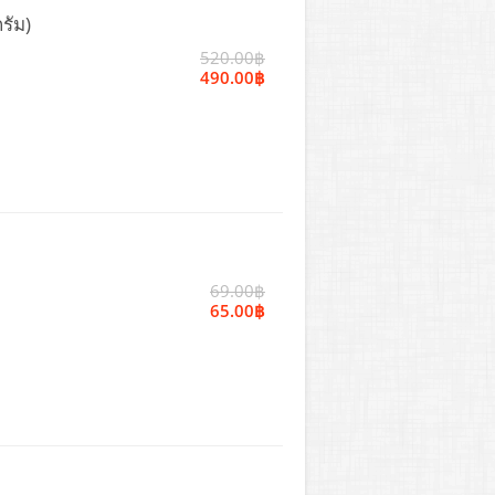
รัม)
520.00฿
490.00฿
69.00฿
65.00฿