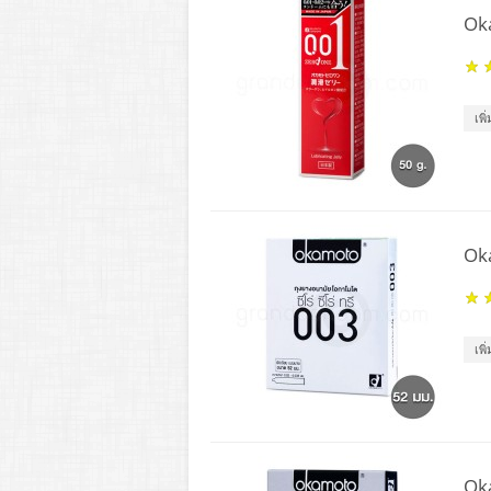
Oka
เพิ
Ok
เพิ
Oka