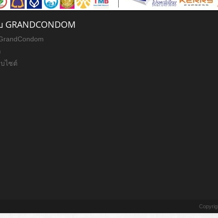
วกับ GRANDCONDOM
ับ GrandCondom
า
็บไซต์
Copyrig