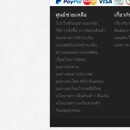
ศูนย์ช่วยเหลือ
เกี่ย
โปรโมชั่นถุงยางอนามัย
เกี่ยวก
วิธีการสั่งซื้อ การจัดส่งสินค้า
ติดต่อเร
ช่องทางการชำระเงิน
แผนผังเว
แบบฟอร์มแจ้งชำระเงิน
บทความ
ตรวจสอบหมายเลขพัสดุ
เงื่อนไขการจัดส่ง
ถุงยางส่งด่วน
ถุงยางส่งต่างประเทศ
ถุงยางส่งโดย KEX Express
ถุงยางส่งโดยไปรษณีย์ไทย
นโยบายการคืนสินค้า / คืนเงิน
นโยบายความเป็นส่วนตัว
วันหยุดส่งของ