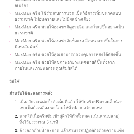
อเมริกา
MaxMan ครีม ใช้ร่วมกับการนวด เป็นวิธีการเพิ่มขนาดแบบ
ธรรมชาติ ไม่อันตรายและไม่มีผลข้างเคียง
MaxMan ครีม ช่วยให้องคชาติดูอวบอิ่ม และใหญ่ขึ้นอย่างเป็น
ธรรมชาติ
MaxMan ครีม ช่วยให้องคชาติแข็งแรง อึดทน มากขึ้นในการ
มีเพศสัมพันธ์
MaxMan ครีม ช่วยให้คุณสามารถควบคุมการหลั่งได้ดียิ่งขึ้น
MaxMan ครีม ช่วยให้สุขภาพอวัยวะเพศชายดีขึ้นทั้งจาก
ภายในและภายนอกจนคุณสัมผัสได้
วิธีใช้
สำหรับใช้ชะลอการหลั่ง
เมื่ออวัยวะเพศแข็งตัวเต็มที่แล้ว ให้บีบครีมปริมาณเล็กน้อย
เท่าเม็ดถั่วเหลือง ชะโลมให้ทั่วปลายอวัยวะเพศ
นวดให้เนื้อครีมซึมเข้าสู่ผิวให้ทั่วทั้งหมด (เน้นส่วนปลาย)
ทิ้งไว้ประมาณ 5 นาที
ล้างออกด้วยน้ำสะอาด แล้วสามารถปฏิบัติกิจด้วยความแข็ง