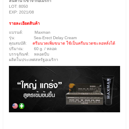
สินค้านำเข้าจากอเมริกา
LOT: 8050
EXP: 2021/08
รายละเอียดสินค้า
แบรนด์: Maxman
รุ่น: Sea-Erect
Delay Cream
คุณสมบัติ:
ครีมนวดเพิ่มขนาด ใช้เป็นครีมนวดชะลอหลั่งได้
ปริมาณ:
60 g. / หลอด
บรรจุภัณฑ์: หลอดบีบ
ผลิตในประเทศสหรัฐอเมริกา