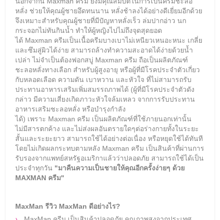
นอกจากนี้ Maxman
ครีม ยังมีคุณสมบัติในการเป็นครีมชะลอ
หลั่ง
ช่วยให้คุณผู้ชายอึดทนนาน หลั่งช้าลงได้อย่างดีเยี่ยมอีกด้วย
จึงเหมาะสำหรับคุณผู้ชายที่มีปัญหาหลั่งเร็ว ล่มปากอ่าว นก
กระจอกไม่ทันกินน้ำ ทำให้ผู้หญิงไปไม่ถึงจุดสุดยอด
ได้
Maxman
ครีม
เป็นเนื้อครีมบางเบาไม่เหนียวเหนอะหนะ เกลี่ย
และซึมสู่ผิวได้ง่าย สามารถล้างทำความสะอาดได้ง่ายด้วยน้ำ
เปล่า ไม่จำเป็นต้องฟอกสบู่
Maxman
ครีม
ถือเป็นผลิตภัณฑ์
ชะลอหลั่งทางเลือก สำหรับผู้สูงอายุ หรือผู้ที่มีโรคประจำตัวเกี่ยว
กับหลอดเลือด ความดัน เบาหวาน และหัวใจ ที่ไม่สามารถรับ
ประทานอาหารเสริมเพิ่มสมรรถภาพได้ (ผู้ที่มีโรคประจำตัวดัง
กล่าว มีความเสี่ยงเกิดภาวะหัวใจล้มเหลว จากการรับประทาน
อาหารเสริมชะลอหลั่ง หรือบำรุงกำลัง
ได้
)
เพราะ
Maxman
ครีม
เป็นผลิตภัณฑ์ที่ใช้ภายนอกเท่านั้น
ไม่มีสารตกค้าง และไม่ส่งผลอันตรายใดๆต่อร่างกายทั้งในระยะ
สั้นและระยะยาว สามารถใช้ได้อย่างต่อเนื่อง หรือหยุดใช้ได้ทันที
โดยไม่เกิดผลกระทบตามหลัง
Maxman
ครีม เป็นสินค้าที่
ผ่านการ
รับรองจากแพทย์สหรัฐอเมริกาแล้วว่าปลอดภัย สามารถใช้ได้เป็น
ประจำทุกวัน
"มาคืนความเป็นชายให้คุณอีกครั้งง่ายๆ ด้วย
MAXMAN ครีม"
MaxMan รีวิว
MaxMan ดีอย่างไร?
MaxMan ครีม เป็นสินค้าปลอดภัย คุณภาพสูงจากประเทศ