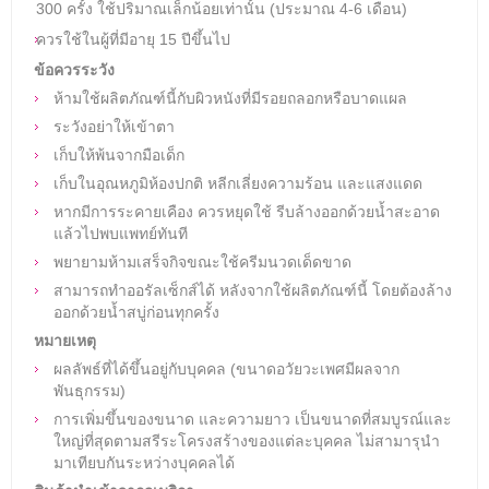
300 ครั้ง ใช้ปริมาณเล็กน้อยเท่านั้น (ประมาณ 4-6 เดือน)
ควรใช้ในผู้ที่มีอายุ 15 ปีขึ้นไป
ข้อควรระวัง
ห้ามใช้ผลิตภัณฑ์นี้กับผิวหนังที่มีรอยถลอกหรือบาดแผล
ระวังอย่าให้เข้าตา
เก็บให้พ้นจากมือเด็ก
เก็บในอุณหภูมิห้องปกติ หลีกเลี่ยงความร้อน และแสงแดด
หากมีการระคายเคือง ควรหยุดใช้ รีบล้างออกด้วยน้ำสะอาด
แล้วไปพบแพทย์ทันที
พยายามห้ามเสร็จกิจขณะใช้ครีมนวดเด็ดขาด
สามารถทำออรัลเซ็กส์ได้ หลังจากใช้ผลิตภัณฑ์นี้ โดยต้องล้าง
ออกด้วยน้ำสบู่ก่อนทุกครั้ง
หมายเหตุ
ผลลัพธ์ที่ได้ขึ้นอยู่กับบุคคล (ขนาดอวัยวะเพศมีผลจาก
พันธุกรรม)
การเพิ่มขึ้นของขนาด และความยาว เป็นขนาดที่สมบูรณ์และ
ใหญ่ที่สุดตามสรีระโครงสร้างของแต่ละบุคคล ไม่สามารุนำ
มาเทียบกันระหว่างบุคคลได้