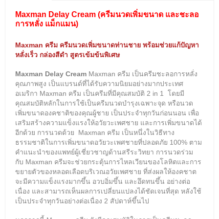
Maxman Delay Cream
(
ครีมนวดเพิ่มขนาด และชะลอ
การหลั่ง แม็กแมน
)
Maxman ครีม ครีมนวดเพิ่มขนาดท่านชาย พร้อมช่วยแก้ปัญหา
หลั่งเร็ว กล่องสีดำ สูตรเข้มข้นพิเศษ
Maxman Delay Cream
Maxman
ครีม เป็นครีมชะลอการหลั่ง
คุณภาพสูง เป็นแบรนด์ที่ได้รับความนิยมอย่างมากประเทศ
อเมริกา
Maxman
ครีม เป็นครีมที่มีคุณสมบัติ 2 in 1 โด
ย
มี
คุณสมบัติหลักในการใช้
เป็นครีมนวดบำรุงเฉพาะจุด
หรือนวด
เพิ่มขนาดองคชาติของคุณผู้ชาย เป็นประจำทุกวันก่อนนอน เพื่อ
เสริมสร้างความแข็งแรงให้อวัยวะเพศชาย และการเพิ่มขนา
ดได้
อีกด้วย การนวดด้วย
Maxman
ครีม เป็นหนึ่งในวิธีทาง
ธรรมชาติในการเพิ่มขนาดอวัยวะเพศชายที่ปลอดภัย 100% ตาม
คำแนะนำของแพทย์ผู้เชี่ยวชาญด้านสรีระวิทยา การนวดร่วม
กับ
Maxman
ครีม
จะช่วยกระตุ้นการไหลเวียนของโลหิตและการ
ขยายตัวของหลอดเลือดบริเวณอวัยเพศชาย ที่ส่งผลให้
องคชาต
จะมีความแข็งแรงมากขึ้น อวบอิ่มขึ้น และอึดทนขึ้น อย่างต่อ
เนื่อง และสามารถเห็นผลการเปลี่ยนแปลงได้ชัดเจนที่สุด หลังใช้
เป็นประจำทุกวันอย่างต่อเนื่อง 2 สัปดาห์ขึ้นไป