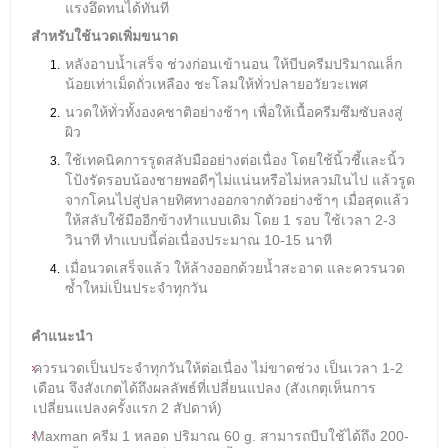
แรงอึดทนได้ทันที
สำหรับใช้นวดเพิ่มขนาด
หลังอาบน้ำเสร็จ ช่วงก่อนเข้านอน ให้บีบครีมปริมาณเล็ก
น้อยเท่าเม็ดถั่วเหลือง
ชะโลมให้ทั่วปลายอวัยวะเพศ
นวดให้ทั่วทั้งองคชาติอย่างช้าๆ เพื่อให้เนื้อครีมซึมซับลงสู่
ผิว
ใช้เทคนิคการรูดสลับมืออย่างต่อเนื่อง โดยใช้นิ้วชี้และนิ้ว
โป้งรัดรอบน้องชายพอดีๆไม่แน่นหรือไม่หลวมเินไป แล้วรูด
จากโคนไปสู่ปลายทิศทางออกจากตัวอย่างช้าๆ เมื่อสุดแล้ว
ให้สลับใช้มืออีกข้างทำแบบเดิม โดย 1 รอบ ใช้เวลา 2-3
วินาที ทำแบบนี้ต่อเนื่องประมาณ 10-15 นาที
เมื่อนวดเสร็จแล้ว ให้ล้างออกด้วยน้ำสะอาด และควรนวด
ซ้ำใหม่เป็นประจำทุกวัน
คำแนะนำ
ควรนวดเป็นประจำทุกวันให้ต่อเนื่อง ไม่ขาดช่วง เป็นเวลา 1-2
เดือน จึงสังเกตได้ถึงผลลัพธ์ที่เปลี่ยนแปลง (สังเกตุเห็นการ
เปลี่ยนแปลงครั้งแรก 2 สัปดาห์)
Maxman ครีม 1 หลอด ปริมาณ 60 g. สามารถบีบใช้ได้ถึง 200-